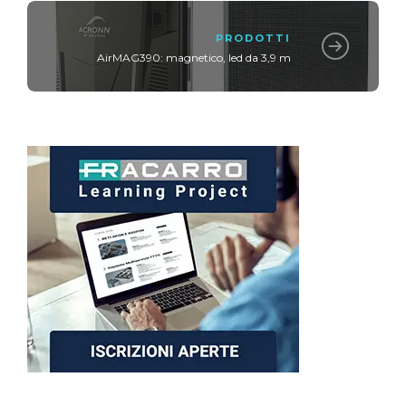
PRODOTTI
AirMAG390: magnetico, led da 3,9 m