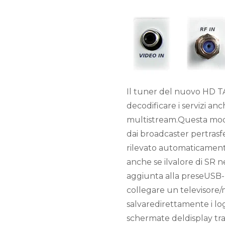
Il tuner del nuovo HD T
decodificare i servizi an
multistream.Questa modal
dai broadcaster pertrasfe
rilevato automaticament
anche se ilvalore di SR 
aggiunta alla preseUSB-
collegare un televisore
salvaredirettamente i l
schermate deldisplay tr