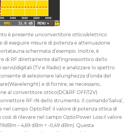
nto è presente unconvertitore ottico/elettrico
e di eseguire misure di potenza e attenuazione
iportatauna schermata d’esempio. Inoltre, è
re di RF direttamente dall’ingressoottico dello
servizidigitali (TV e Radio) e analizzare lo spettro.
consente di selezionare lalunghezza d’onda del
are(Wavelenght) e di fornire, se necessario,
one al convertitore ottico(DC&RF OFF/12V)
connettore RF-IN dello strumento. Il comando‘Salva’,
nel campo OpticRef. il valore di potenza ottica di
così di rilevare nel campo OpticPower Loss il valore
5,19dBm – 4,69 dBm = -0,49 dBm). Questa