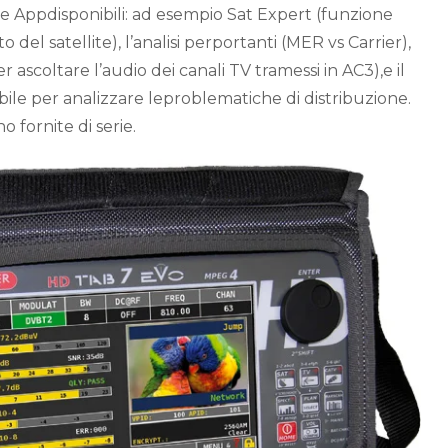
e Appdisponibili: ad esempio Sat Expert (funzione
del satellite), l’analisi perportanti (MER vs Carrier),
 ascoltare l’audio dei canali TV tramessi in AC3),e il
bile per analizzare leproblematiche di distribuzione.
 fornite di serie.