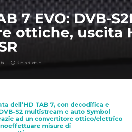
AB 7 EVO: DVB-S2
e ottiche, uscita
 SR
 fa
4 min
di lettura
ata dell’HD TAB 7, con decodifica e
 DVB-S2 multistream e auto Symbol
razie ad un convertitore ottico/elettrico
onoeffettuare misure di