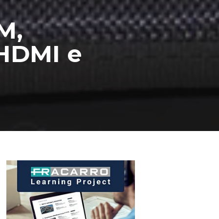
M,
 HDMI e