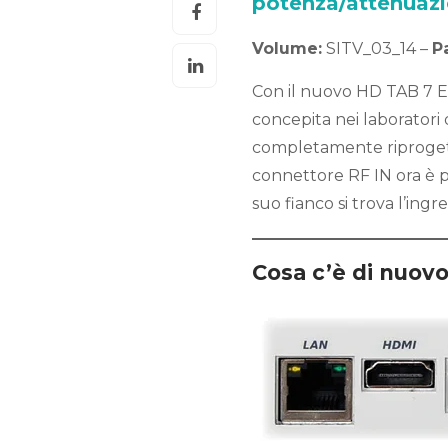
potenza/attenuazi
Volume:
SITV_03_14 –
P
Con il nuovo HD TAB 7 E
concepita nei laboratori 
completamente riprogetta
connettore RF IN ora è p
suo fianco si trova l’ing
Cosa c’è di nuov