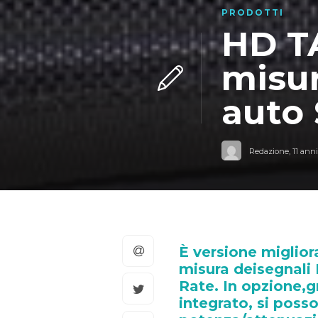
PRODOTTI
HD T
misur
auto
Redazione
,
11 anni
È versione miglior
misura deisegnali
Rate. In opzione,g
integrato, si poss