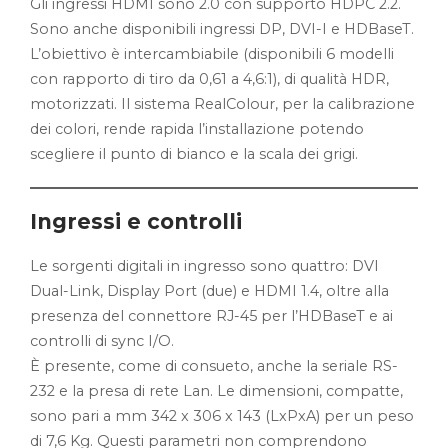
Gli ingressi HDMI sono 2.0 con supporto HDPC 2.2.
Sono anche disponibili ingressi DP, DVI-I e HDBaseT.
L’obiettivo è intercambiabile (disponibili 6 modelli
con rapporto di tiro da 0,61 a 4,6:1), di qualità HDR,
motorizzati. Il sistema RealColour, per la calibrazione
dei colori, rende rapida l’installazione potendo
scegliere il punto di bianco e la scala dei grigi.
Ingressi e controlli
Le sorgenti digitali in ingresso sono quattro: DVI
Dual-Link, Display Port (due) e HDMI 1.4, oltre alla
presenza del connettore RJ-45 per l’HDBaseT e ai
controlli di sync I/O.
È presente, come di consueto, anche la seriale RS-
232 e la presa di rete Lan. Le dimensioni, compatte,
sono pari a mm 342 x 306 x 143 (LxPxA) per un peso
di 7,6 Kg. Questi parametri non comprendono