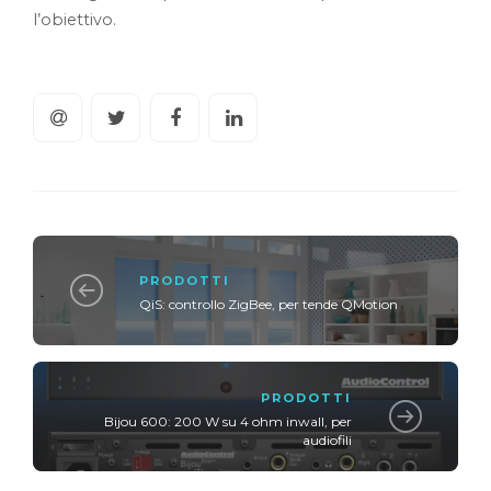
l’obiettivo.
PRODOTTI
QiS: controllo ZigBee, per tende QMotion
PRODOTTI
Bijou 600: 200 W su 4 ohm inwall, per
audiofili