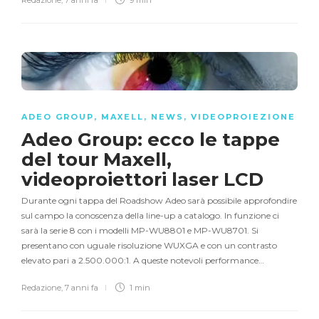
ADEO GROUP
,
MAXELL
,
NEWS
,
VIDEOPROIEZIONE
Adeo Group: ecco le tappe
del tour Maxell,
videoproiettori laser LCD
Durante ogni tappa del Roadshow Adeo sarà possibile approfondire
sul campo la conoscenza della line-up a catalogo. In funzione ci
sarà la serie 8 con i modelli MP-WU8801 e MP-WU8701. Si
presentano con uguale risoluzione WUXGA e con un contrasto
elevato pari a 2.500.000:1. A queste notevoli performance…
Redazione
,
7 anni fa
1 min