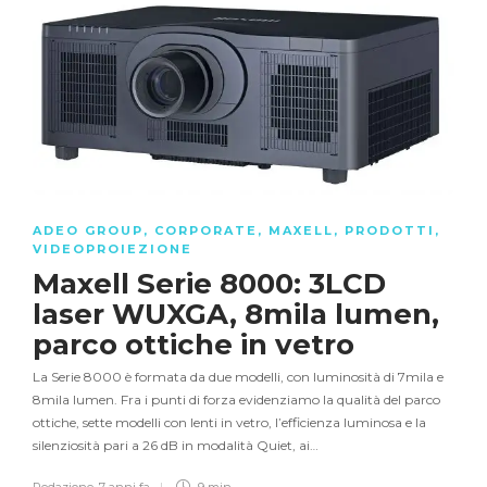
ADEO GROUP
,
CORPORATE
,
MAXELL
,
PRODOTTI
,
VIDEOPROIEZIONE
Maxell Serie 8000: 3LCD
laser WUXGA, 8mila lumen,
parco ottiche in vetro
La Serie 8000 è formata da due modelli, con luminosità di 7mila e
8mila lumen. Fra i punti di forza evidenziamo la qualità del parco
ottiche, sette modelli con lenti in vetro, l’efficienza luminosa e la
silenziosità pari a 26 dB in modalità Quiet, ai…
Redazione
,
7 anni fa
9 min