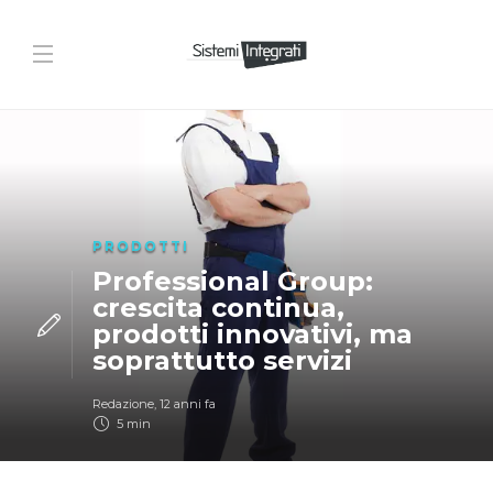
PRODOTTI
Professional Group:
crescita continua,
prodotti innovativi, ma
soprattutto servizi
Redazione
,
12 anni fa
5 min