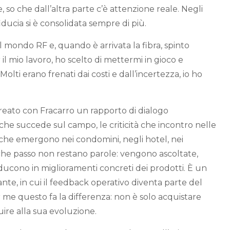
 so che dall’altra parte c’è attenzione reale. Negli
fiducia si è consolidata sempre di più.
l mondo RF e, quando è arrivata la fibra, spinto
il mio lavoro, ho scelto di mettermi in gioco e
. Molti erano frenati dai costi e dall’incertezza, io ho
creato con Fracarro un rapporto di dialogo
che succede sul campo, le criticità che incontro nelle
e che emergono nei condomini, negli hotel, nei
i che passo non restano parole: vengono ascoltate,
aducono in miglioramenti concreti dei prodotti. È un
nte, in cui il feedback operativo diventa parte del
 me questo fa la differenza: non è solo acquistare
uire alla sua evoluzione.