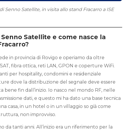
i Senno Satellite, in visita allo stand Fracarro a ISE
 Senno Satellite e come nasce la
Fracarro?
de in provincia di Rovigo e operiamo da oltre
SAT, fibra ottica, reti LAN, GPON e coperture WiFi.
nti per hospitality, condomini e residenziale
tture dove la distribuzione del segnale deve essere
ta bene fin dall’inizio. Io nasco nel mondo RF, nelle
asmissione dati, e questo mi ha dato una base tecnica
na casa, in un hotel o in un villaggio so già come
struttura, non improvviso.
 da tanti anni. All’inizio era un riferimento per la