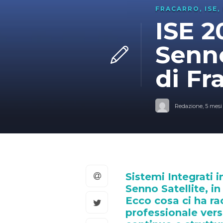
FRACARRO
,
ISE
,
ISE 2
Senno
di Fr
Redazione
,
5 mesi
Sistemi Integrati i
Senno Satellite, in
Ecco cosa ci ha r
professionale vers