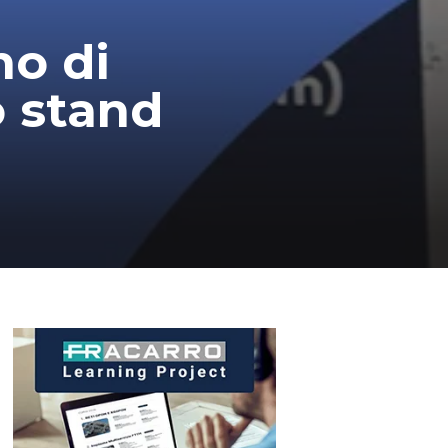
no di
o stand