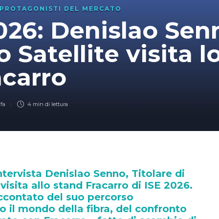
PROTAGONISTI DEL MERCATO
026: Denislao Sen
 Satellite visita l
acarro
 fa
4 min
di lettura
ntervista Denislao Senno, Titolare di
 visita allo stand Fracarro di ISE 2026.
accontato del suo percorso
o il mondo della fibra, del confronto