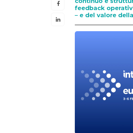
continuo e struttu
feedback operativi
– e del valore dell