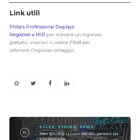
Link utili
Philips Professional Displays
Registrati a MIR
per ricevere un ingresso
gratuito;
inserisci
il codice F1SIB
per
ottenere
l’ingresso omaggio
.
ECLER
,
EXHIBO
,
NEWS
Ecler DROP6i - I nuovi diffusori pendant per
il professionale