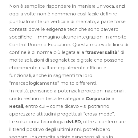
Non è semplice rispondere in maniera univoca, anzi
oggi a volte non è nemmeno così facile definire
puntualmente un verticale di mercato, a parte forse
contesti dove le esigenze tecniche sono davvero
specifiche – immagino alcune integrazioni in ambito
Control Room o Education. Questa mutevole linea di
confine è di norma più legata alla “
trasversalità
” di
molte soluzioni di segnaletica digitale che possono
chiaramente risultare egualmente efficaci e
funzionali, anche in segmenti tra loro
“merceologicamente” molto differenti.
In realtà, pensando a potenziali proiezioni nazionali,
credo restino in testa le categorie
Corporate
e
Retail
, entro cui – come dicevo – si potranno
apprezzare attitudini progettuali “cross-mode”.
Le soluzioni a tecnologia
dvLED
, oltre a confermare
il trend positivo degli ultimi anni, potrebbero
segnare una crescita a tinte esponenziali, sia in