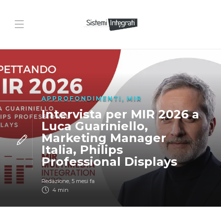
APPROFONDIMENTI
,
MIR
Intervista per MIR 2026 a
Luca Guariniello,
Marketing Manager
Italia, Philips
Professional Displays
Redazione
,
5 mesi fa
4 min