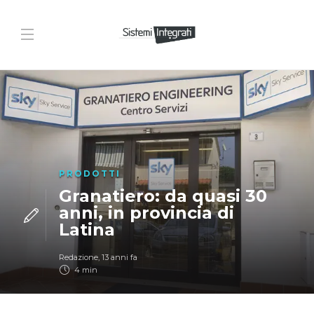
PRODOTTI
Granatiero: da quasi 30
anni, in provincia di
Latina
Redazione
,
13 anni fa
4 min