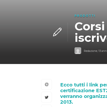
PRODOTTI
Corsi
iscriv
Redazione
,
13 anni
Ecco tutti i link pe
certificazione ES
verranno organizza
2013.