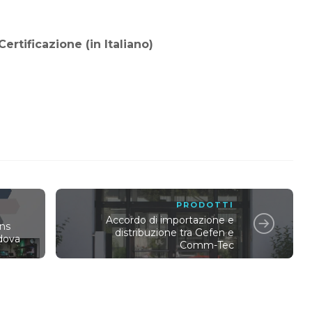
rtificazione (in Italiano)
PRODOTTI
Accordo di importazione e
ons
distribuzione tra Gefen e
adova
Comm-Tec