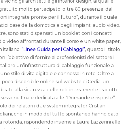
vicino gli architetti e gli interior design, ai quali è
gratuito molto partecipato, oltre 60 presenze, dal
ioni integrate pronte per il futuro”, durante il quale
incipi base della domotica e degli impianti audio video.
tre, sono stati dispensati un booklet con i concetti
io video affrontati durante il corso e un white paper,
 italiano.
“Linee Guida per i Cablaggi”
, questo il titolo
 l’obiettivo di fornire ai professionisti del settore i
nstallare un’infrastruttura di cablaggio funzionale a
uno stile di vita digitale e connesso in rete. Oltre a
oco disponibile online sul website di Cedia, un
cato alla sicurezza delle reti, interamente tradotto
la sessione finale dedicata alle “Domande e risposte”
volo dei relatori i due system integrator Cristian
igliani, che in modo del tutto spontaneo hanno dato
la rotonda, rispondendo insieme a Laura Lazzerini alle