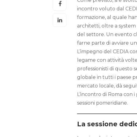
Come previsto, si è svol
incontro voluto dal CEDI
formazione, al quale han
architetti, oltre a system
del settore. Un evento c
farne parte di avviare un
L’impegno del CEDIA con l
legame con attività volte 
professionisti di questo 
globale in tutti i paese 
mercato locale, dà seguito 
L’incontro di Roma con i p
sessioni pomeridiane.
La sessione dedic