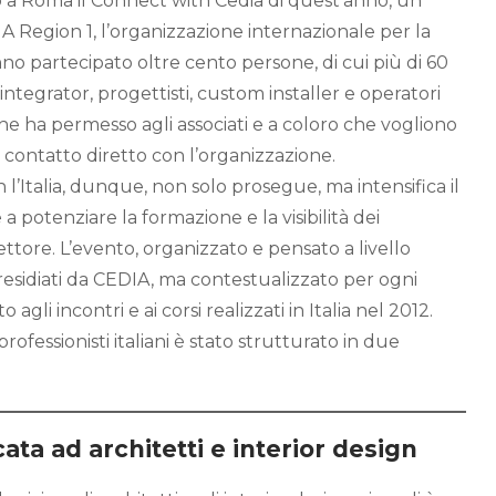
to a Roma il Connect with Cedia di quest’anno, un
A Region 1, l’organizzazione internazionale per la
no partecipato oltre cento persone, di cui più di 60
 integrator, progettisti, custom installer e operatori
he ha permesso agli associati e a coloro che vogliono
 contatto diretto con l’organizzazione.
’Italia, dunque, non solo prosegue, ma intensifica il
a potenziare la formazione e la visibilità dei
settore. L’evento, organizzato e pensato a livello
presidiati da CEDIA, ma contestualizzato per ogni
agli incontri e ai corsi realizzati in Italia nel 2012.
rofessionisti italiani è stato strutturato in due
ata ad architetti e interior design