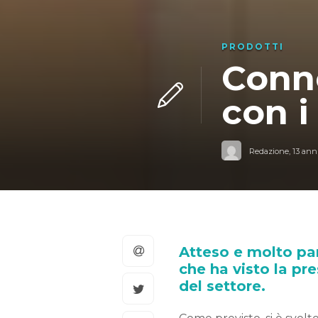
PRODOTTI
Conne
con i
Redazione
,
13 anni
Atteso e molto par
che ha visto la pre
del settore.