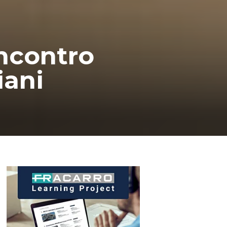
incontro
iani