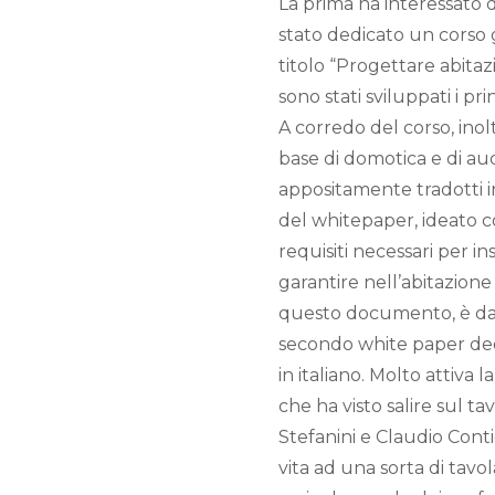
La prima ha interessato da 
stato dedicato un corso 
titolo “Progettare abitaz
sono stati sviluppati i pr
A corredo del corso, inol
base di domotica e di aud
appositamente tradotti in
del whitepaper, ideato con
requisiti necessari per i
garantire nell’abitazione 
questo documento, è da p
secondo white paper dedi
in italiano. Molto attiva 
che ha visto salire sul ta
Stefanini e Claudio Cont
vita ad una sorta di tavo