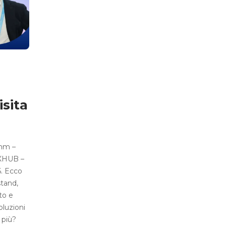
sita
B
omm –
AXHUB –
6. Ecco
stand,
to e
luzioni
 più?