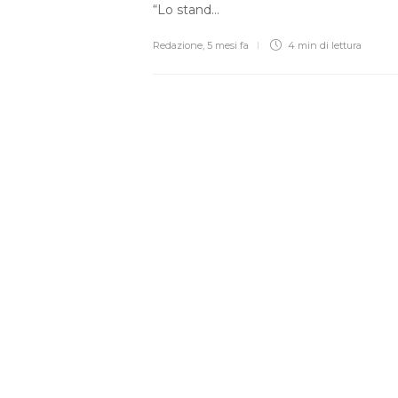
“Lo stand…
Redazione
,
5 mesi fa
4 min
di lettura