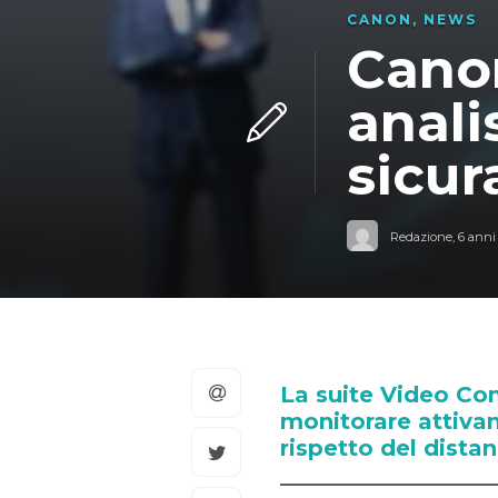
CANON
,
NEWS
Canon
anali
sicur
Redazione
,
6 anni
La suite Video Co
monitorare attivame
rispetto del dista