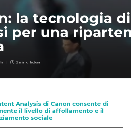
: la tecnologia di
si per una riparte
a
 fa
2 min
di lettura
ntent Analysis di Canon consente di
nte il livello di affollamento e il
nziamento sociale