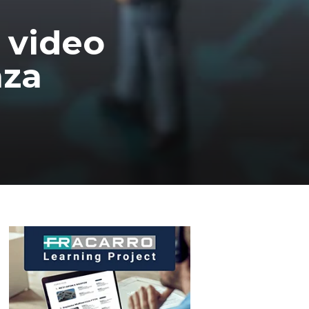
 video
nza