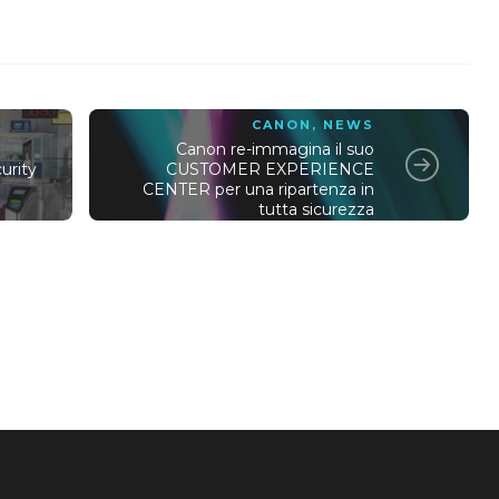
CANON
,
NEWS
Canon re-immagina il suo
urity
CUSTOMER EXPERIENCE
CENTER per una ripartenza in
tutta sicurezza