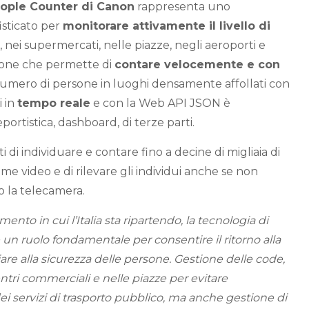
ople Counter di Canon
rappresenta uno
isticato per
monitorare attivamente il livello di
, nei supermercati, nelle piazze, negli aeroporti e
zione che permette di
contare velocemente e con
numero di persone in luoghi densamente affollati con
i in
tempo reale
e con la Web API JSON è
eportistica, dashboard, di terze parti.
i di individuare e contare fino a decine di migliaia di
me video e di rilevare gli individui anche se non
o la telecamera.
to in cui l’Italia sta ripartendo, la tecnologia di
 un ruolo fondamentale per consentire il ritorno alla
iare alla sicurezza delle persone. Gestione delle code,
entri commerciali e nelle piazze per evitare
ei servizi di trasporto pubblico, ma anche gestione di