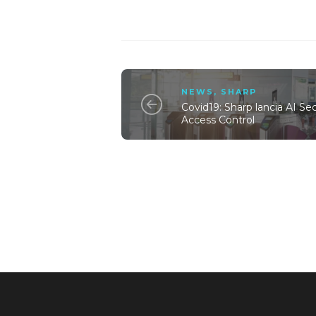
NEWS
,
SHARP
Covid19: Sharp lancia AI Sec
Access Control