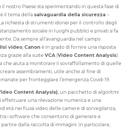
 il nostro Paese sta sperimentando in questa fase di
e il tema della
salvaguardia della sicurezza
–
La richiesta di strumenti idonei per il controllo degli
distanziamento sociale in luoghi pubblici e privati si fa
nte. Da sempre all’avanguardia nel campo
lisi video
,
Canon
è in grado di fornire una risposta
za grazie alla suite
VCA
(
Video Content Analysis
).
si che aiuta a monitorare il sovraffollamento di quelle
creare assembramenti, utile anche al fine di
 emanate per fronteggiare l’emergenza Covid-19.
Video Content Analysis)
, un pacchetto di algoritmi
 di effettuare una rilevazione numerica e una
 ed età nei flussi video delle camere di sorveglianza,
ra i software che consentono di generare e
partire dalla raccolta di immagini. In particolare,