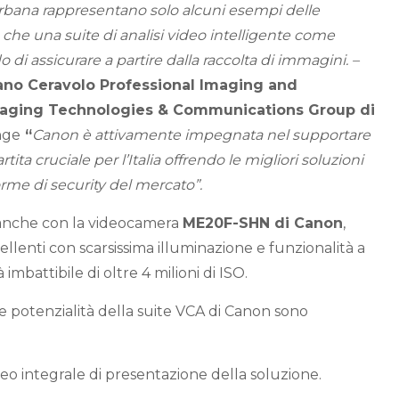
urbana rappresentano solo alcuni esempi delle
à che una suite di analisi video intelligente come
 di assicurare a partire dalla raccolta di immagini. –
ano Ceravolo Professional Imaging and
Imaging Technologies & Communications Group di
nge
“
Canon è attivamente impegnata nel supportare
artita cruciale per l’Italia offrendo le migliori soluzioni
rme di security del mercato”.
a anche con la videocamera
ME20F-SHN di Canon
,
ellenti con scarsissima illuminazione e funzionalità a
à imbattibile di oltre 4 milioni di ISO.
 e potenzialità della suite VCA di Canon sono
deo integrale di presentazione della soluzione.